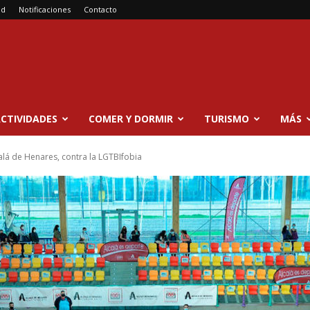
ad
Notificaciones
Contacto
CTIVIDADES
COMER Y DORMIR
TURISMO
MÁS
alá de Henares, contra la LGTBIfobia