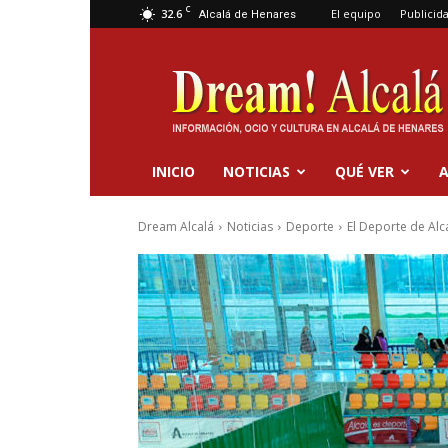
C
32.6
El equipo
Publicid
Alcalá de Henares
Dream
Alcalá
INICIO
NOTICIAS
QUÉ VER
A
Dream Alcalá
Noticias
Deporte
El Deporte de Alc