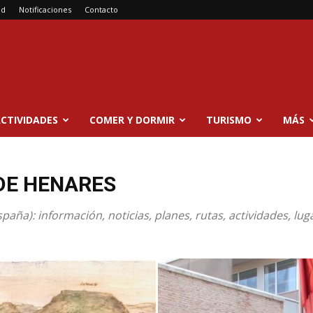
ad
Notificaciones
Contacto
CTIVIDADES
COMER Y DORMIR
TURISMO
MÁS
DE HENARES
aña): información, noticias, planes, rutas, actividades, lug