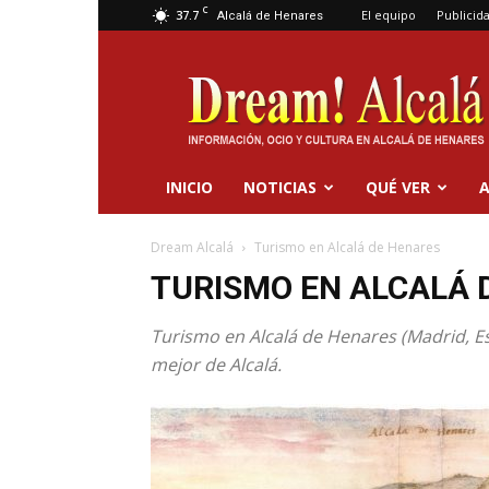
C
37.7
El equipo
Publicid
Alcalá de Henares
Dream
Alcalá
INICIO
NOTICIAS
QUÉ VER
A
Dream Alcalá
Turismo en Alcalá de Henares
TURISMO EN ALCALÁ 
Turismo en Alcalá de Henares (Madrid, Esp
mejor de Alcalá.