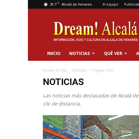
C
31.7
El equipo
Publicid
Alcalá de Henares
Dream
Alcalá
INICIO
NOTICIAS
QUÉ VER
A
Dream Alcalá
Noticias
Página 1502
NOTICIAS
Las noticias más destacadas de Alcalá de 
clic de distancia.