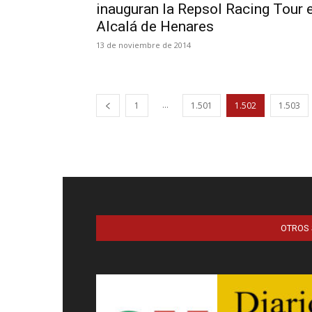
inauguran la Repsol Racing Tour 
Alcalá de Henares
13 de noviembre de 2014
...
1
1.501
1.502
1.503
OTROS 