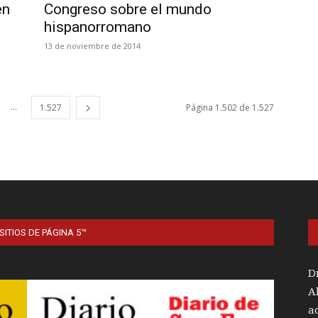
en
Congreso sobre el mundo
hispanorromano
13 de noviembre de 2014
...
1.527
Página 1.502 de 1.527
SITIOS DE PÁGINA 5™
D
A
a