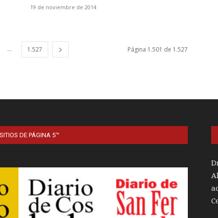
19 de noviembre de 2014
...
1.527
Página 1.501 de 1.527
SITIOS DE PÁGINA 5™
D
A
a
C