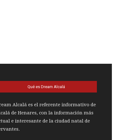
Qué es Dream Alcalá
ream Alcalá es el referente informativo de
lcalá de Henares, con la información más
ctual e interesante de la ciudad natal de
ervantes.