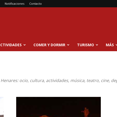
Notificaciones
Contacto
CTIVIDADES
COMER Y DORMIR
TURISMO
MÁS
Henares: ocio, cultura, actividades, música, teatro, cine, de