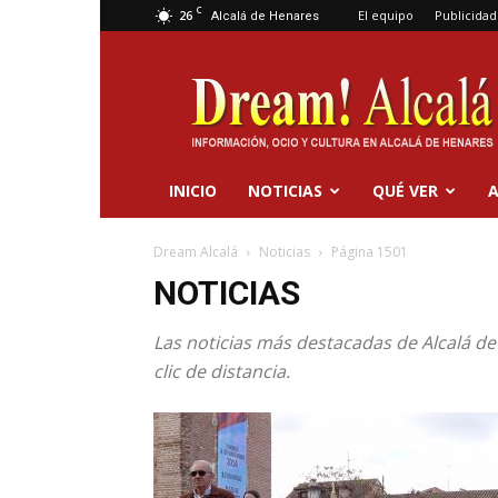
C
26
El equipo
Publicidad
Alcalá de Henares
Dream
Alcalá
INICIO
NOTICIAS
QUÉ VER
A
Dream Alcalá
Noticias
Página 1501
NOTICIAS
Las noticias más destacadas de Alcalá de 
clic de distancia.