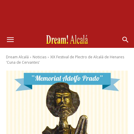
Dream Alcalá
Noticias
XIX Festival de Plectro de Alcalá de Henares
'Cuna de Cervantes'