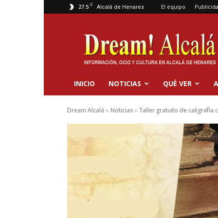
C
27.5
El equipo
Publicid
Alcalá de Henares
Dream
Alcalá
INICIO
NOTICIAS
QUÉ VER
A
Dream Alcalá
Noticias
Taller gratuito de caligrafía 