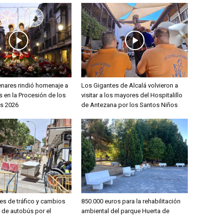
enares rindió homenaje a
Los Gigantes de Alcalá volvieron a
 en la Procesión de los
visitar a los mayores del Hospitalillo
s 2026
de Antezana por los Santos Niños
es de tráfico y cambios
850.000 euros para la rehabilitación
s de autobús por el
ambiental del parque Huerta de