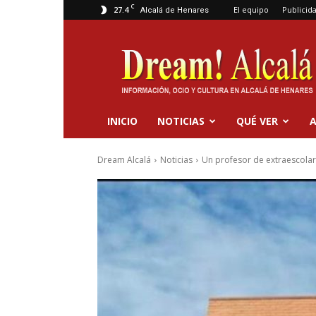
C
27.4
El equipo
Publicid
Alcalá de Henares
Dream
Alcalá
INICIO
NOTICIAS
QUÉ VER
A
Dream Alcalá
Noticias
Un profesor de extraescolar