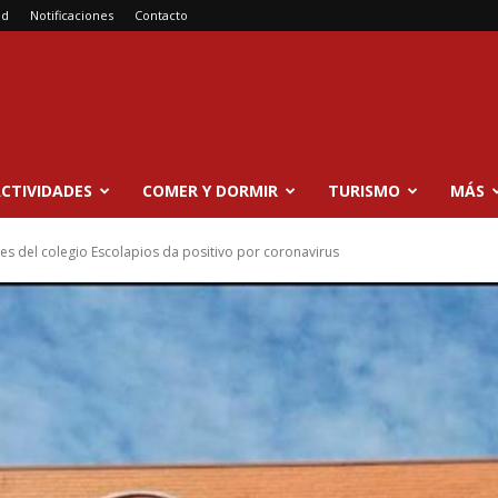
ad
Notificaciones
Contacto
CTIVIDADES
COMER Y DORMIR
TURISMO
MÁS
es del colegio Escolapios da positivo por coronavirus