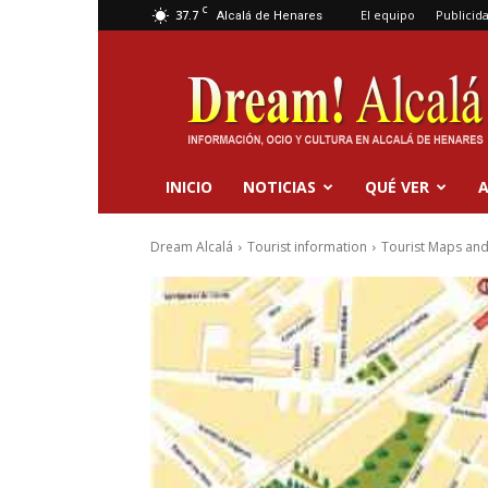
C
37.7
El equipo
Publicid
Alcalá de Henares
Dream
Alcalá
INICIO
NOTICIAS
QUÉ VER
A
Dream Alcalá
Tourist information
Tourist Maps and