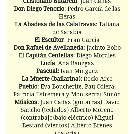
Cristófano Butarelli
: Juan Cañas
Don Diego Tenorio
: Pedro García de las
Heras
La Abadesa de las Calatravas
: Tatiana
de Sarabia
El Escultor
: Fran García
Don Rafael de Avellaneda
: Jacinto Bobo
El Capitán Centellas
: Diego Morales
Lucía
: Ana Banegas
Pascual:
Iván Mínguez
La Muerte (bailarina):
Rocío Arce
Pueblo
: Eva Boucherite, Pau Cólera,
Patricia Estremera y Montserrat Simón
Músicos:
Juan Cañas (guitarras) David
Sancho (teclados) Alberto Moreno
(contrabajo/bajo eléctrico) Miguel
Bestard (vientos) Alberto Brenes
(batería)