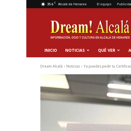
C
35.6
El equipo
Publicid
Alcalá de Henares
Dream
Alcalá
INICIO
NOTICIAS
QUÉ VER
A
Dream Alcalá
Noticias
Ya puedes pedir tu Certifica