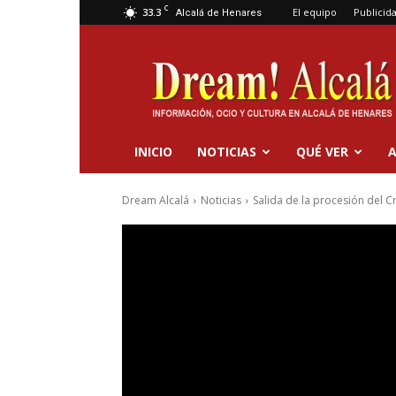
C
33.3
El equipo
Publicid
Alcalá de Henares
Dream
Alcalá
INICIO
NOTICIAS
QUÉ VER
A
Dream Alcalá
Noticias
Salida de la procesión del C