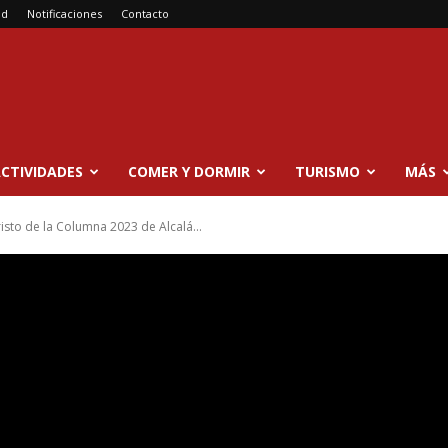
ad
Notificaciones
Contacto
CTIVIDADES
COMER Y DORMIR
TURISMO
MÁS
risto de la Columna 2023 de Alcalá...