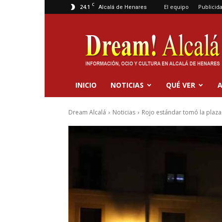
C
24.1
El equipo
Publicid
Alcalá de Henares
Dream
Alcalá
INICIO
NOTICIAS
QUÉ VER
A
Dream Alcalá
Noticias
Rojo estándar tomó la plaza 