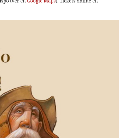
bispo (ver en
Google Maps
). Tickets online en