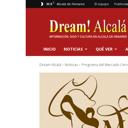
C
30.8
El equipo
Publicid
Alcalá de Henares
Dream
Alcalá
INICIO
NOTICIAS
QUÉ VER
A
Dream Alcalá
Noticias
Programa del Mercado Cerva