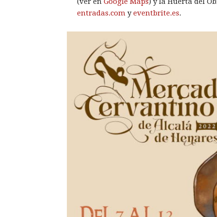
(ver en
Google Maps
) y la Huerta del O
entradas.com
y
eventbrite.es
.