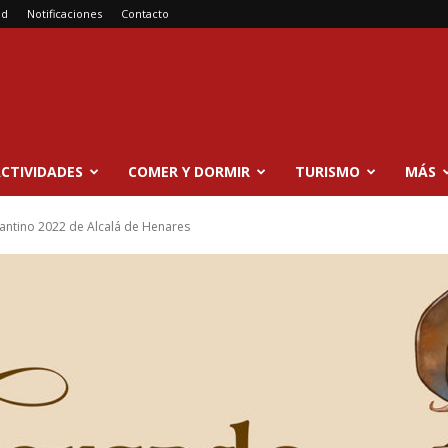
ad
Notificaciones
Contacto
CTIVIDADES
COMER Y DORMIR
TURISMO
MÁS
ntino 2022 de Alcalá de Henares