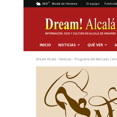
C
34.5
El equipo
Publicid
Alcalá de Henares
Dream
Alcalá
INICIO
NOTICIAS
QUÉ VER
A
Dream Alcalá
Noticias
Programa del Mercado Cervan