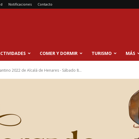
ad
Notificaciones
Contacto
CTIVIDADES
COMER Y DORMIR
TURISMO
MÁS
tino 2022 de Alcalá de Henares - Sábado 8...