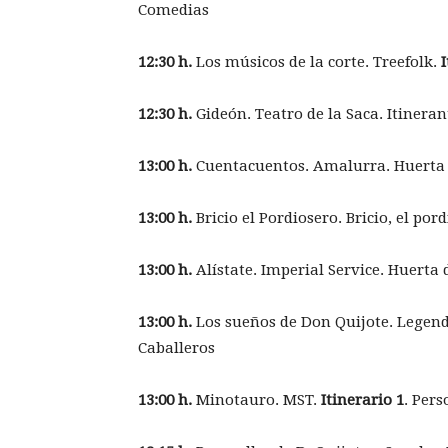
Comedias
12:30 h.
Los músicos de la corte. Treefolk.
I
12:30 h.
Gideón. Teatro de la Saca. Itineran
13:00 h.
Cuentacuentos. Amalurra. Huerta 
13:00 h.
Bricio el Pordiosero. Bricio, el po
13:00 h.
Alístate. Imperial Service. Huerta
13:00 h.
Los sueños de Don Quijote. Legend 
Caballeros
13:00 h.
Minotauro. MST.
Itinerario 1
. Pers