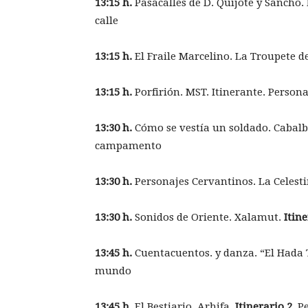
13:15 h.
Pasacalles de D. Quijote y Sancho.
calle
13:15 h.
El Fraile Marcelino. La Troupete de
13:15 h.
Porfirión. MST. Itinerante. Persona
13:30 h.
Cómo se vestía un soldado. Cabalbu
campamento
13:30 h.
Personajes Cervantinos. La Celest
13:30 h.
Sonidos de Oriente. Xalamut.
Itine
13:45 h.
Cuentacuentos. y danza. “El Hada 
mundo
13:45 h.
El Bestiario. Arhifa.
Itinerario 2
. P