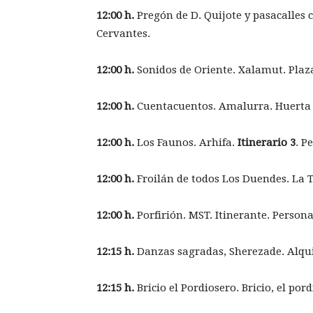
12:00 h.
Pregón de D. Quijote y pasacalles
Cervantes.
12:00 h.
Sonidos de Oriente. Xalamut. Pla
12:00 h.
Cuentacuentos. Amalurra. Huerta 
12:00 h.
Los Faunos. Arhifa.
Itinerario 3
. P
12:00 h.
Froilán de todos Los Duendes. La T
12:00 h.
Porfirión. MST. Itinerante. Persona
12:15 h.
Danzas sagradas, Sherezade. Alqu
12:15 h.
Bricio el Pordiosero. Bricio, el po