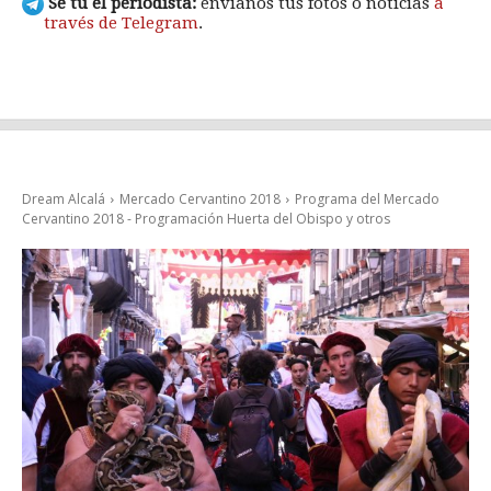
Sé tú el periodista:
envíanos tus fotos o noticias
a
través de Telegram
.