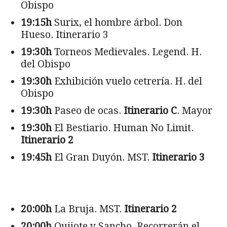
Obispo
19:15h
Surix, el hombre árbol. Don
Hueso. Itinerario 3
19:30h
Torneos Medievales. Legend. H.
del Obispo
19:30h
Exhibición vuelo cetrería. H. del
Obispo
19:30h
Paseo de ocas.
Itinerario C
. Mayor
19:30h
El Bestiario. Human No Limit.
Itinerario 2
19:45h
El Gran Duyón. MST.
Itinerario 3
20:00h
La Bruja. MST.
Itinerario 2
20:00h
Quijote y Sancho. Recorrerán el