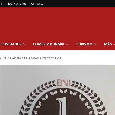
ad
Notificaciones
Contacto
CTIVIDADES
COMER Y DORMIR
TURISMO
MÁS
 BNI de Alcalá de Henares. Otra forma de...