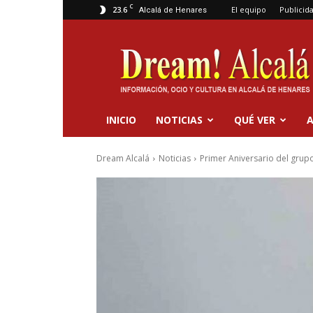
C
23.6
El equipo
Publicid
Alcalá de Henares
Dream
Alcalá
INICIO
NOTICIAS
QUÉ VER
A
Dream Alcalá
Noticias
Primer Aniversario del grupo