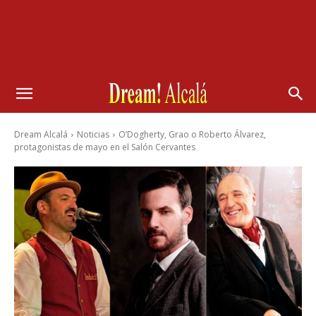
Dream Alcalá
Noticias
O’Dogherty, Grao o Roberto Álvarez,
protagonistas de mayo en el Salón Cervantes