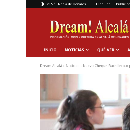
C
29.5
El equipo
Publicid
Alcalá de Henares
Dream
Alcalá
INICIO
NOTICIAS
QUÉ VER
A
Dream Alcalá
Noticias
Nuevo Cheque-Bachillerato 