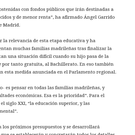
sostenidas con fondos públicos que irán destinadas a
ecidos y de menor renta”, ha afirmado Ángel Garrido
e Madrid.
 la relevancia de esta etapa educativa y ha
frentan muchas familias madrileñas tras finalizar la
n una situación difícil cuando su hijo pasa de la
 por tanto gratuita, al Bachillerato. En eso también
on esta medida anunciada en el Parlamento regional.
- es pensar en todas las familias madrileñas, y
ltades económicas. Esa es la prioridad”. Para el
l siglo XXI, “la educación superior, y las
mental”.
n los próximos presupuestos y se desarrollará
que se establecerán y concretarán todos los detalles,