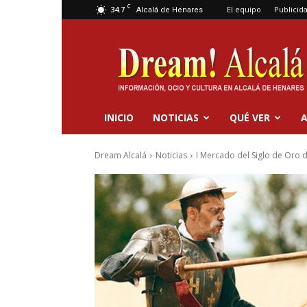
C
34.7
El equipo
Publicid
Alcalá de Henares
Dream
Alcalá
INICIO
NOTICIAS
QUÉ VER
A
Dream Alcalá
Noticias
I Mercado del Siglo de Oro 