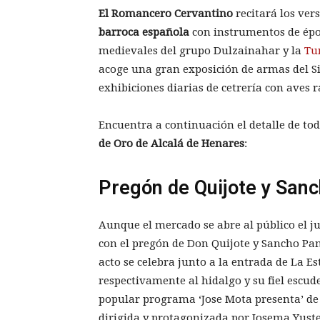
El Romancero Cervantino
recitará los ve
barroca española
con instrumentos de époc
medievales del grupo Dulzainahar y la
Tu
acoge una gran exposición de armas del Sig
exhibiciones diarias de cetrería con aves r
Encuentra a continuación el detalle de to
de Oro de Alcalá de Henares
:
Pregón de Quijote y San
Aunque el mercado se abre al público el jue
con el pregón de Don Quijote y Sancho Pan
acto se celebra junto a la entrada de La E
respectivamente al hidalgo y su fiel escude
popular programa ‘Jose Mota presenta’ de 
dirigida y protagonizada por Josema Yust