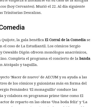
erte empieza a instalarse en su casa de la antigua
cos (hoy Cervantes). Murió el 22. Al día siguiente
as Trinitarias Descalzas.
a Comedia
Quijote, la gala benéfica
El Corral de la Comedia
se
 en el coso de La Estudiantil. Los cómicos Sergio
 y Oswaldo Digón ofrecen monólogos anacrónicos,
tino. Completa el programa el concierto de la
banda
en Atrápalo y taquilla.
royecto ‘Nacer de nuevo’ de AECUM y su ayuda a las
 tres de los cómicos y guionistas más en forma del
ergio Fernández ‘El monaguillo’ conduce las
a y colabora en programas prime time como El
or de reparto en las obras ‘Una boda feliz’ y ‘La