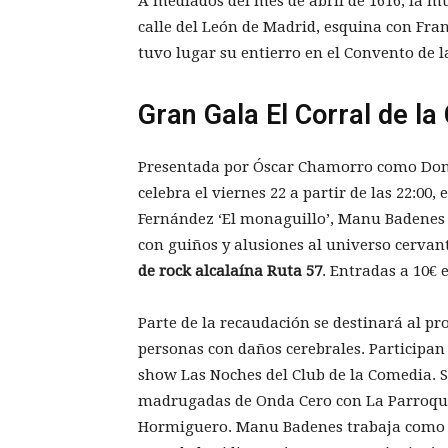
A mediados del mes de abril de 1616, la mu
calle del León de Madrid, esquina con Fran
tuvo lugar su entierro en el Convento de l
Gran Gala El Corral de l
Presentada por Óscar Chamorro como Don 
celebra el viernes 22 a partir de las 22:00,
Fernández ‘El monaguillo’, Manu Badenes
con guiños y alusiones al universo cervan
de rock alcalaína Ruta 57
. Entradas a 10€ 
Parte de la recaudación se destinará al p
personas con daños cerebrales. Participan
show Las Noches del Club de la Comedia. S
madrugadas de Onda Cero con La Parroqui
Hormiguero. Manu Badenes trabaja como act