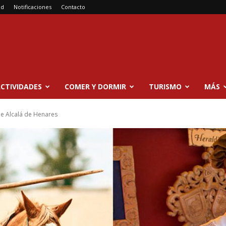
ad
Notificaciones
Contacto
CTIVIDADES
COMER Y DORMIR
TURISMO
MÁS
de Alcalá de Henares