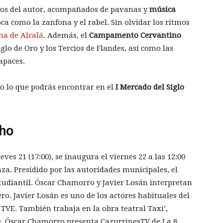
rsos del autor, acompañados de pavanas y
música
a como la zanfona y el rabel. Sin olvidar los ritmos
na de Alcalá
. Además, el
Campamento Cervantino
lo de Oro y los Tercios de Flandes, así como las
apaces.
do lo que podrás encontrar en el
I Mercado del Siglo
cho
ves 21 (17:00), se inaugura el viernes 22 a las 12:00
za. Presidido por las autoridades municipales, el
studiantil. Óscar Chamorro y Javier Losán interpretan
ro. Javier Losán es uno de los actores habituales del
TVE. También trabaja en la obra teatral Taxi’,
e. Óscar Chamorro presenta CazurrinesTV de La 8