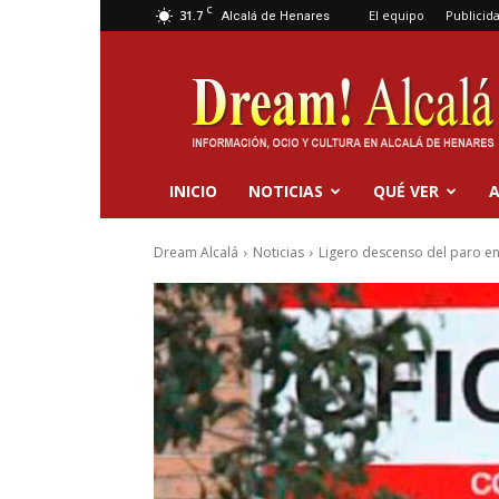
C
31.7
El equipo
Publicid
Alcalá de Henares
Dream
Alcalá
INICIO
NOTICIAS
QUÉ VER
A
Dream Alcalá
Noticias
Ligero descenso del paro en