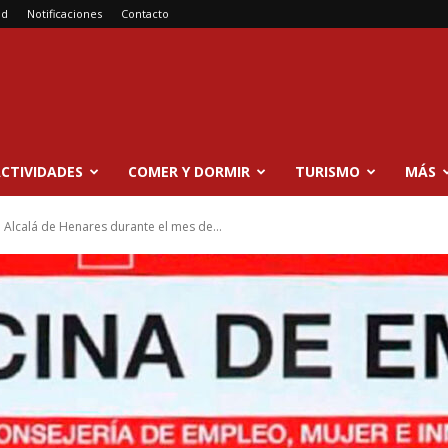
ad
Notificaciones
Contacto
CTIVIDADES
COMER Y DORMIR
TURISMO
MÁS
 Alcalá de Henares durante el mes de...