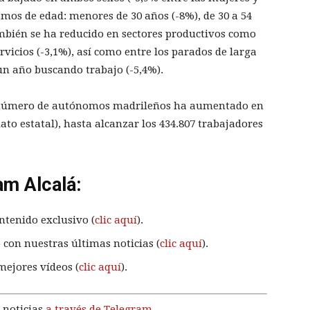
amos de edad: menores de 30 años (-8%), de 30 a 54
mbién se ha reducido en sectores productivos como
ervicios (-3,1%), así como entre los parados de larga
un año buscando trabajo (-5,4%).
el número de autónomos madrileños ha aumentado en
ato estatal), hasta alcanzar los 434.807 trabajadores
am Alcalá:
ntenido exclusivo (
clic aquí
).
 con nuestras últimas noticias (
clic aquí
).
mejores vídeos (
clic aquí
).
 noticias
a través de Telegram
.