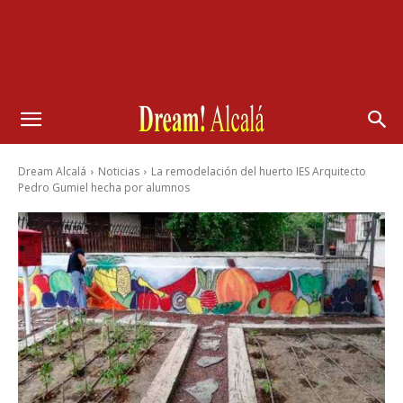
Dream Alcalá
Noticias
La remodelación del huerto IES Arquitecto
Pedro Gumiel hecha por alumnos