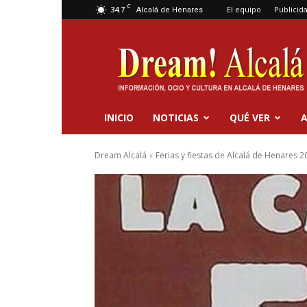
C
34.7
El equipo
Publicid
Alcalá de Henares
Dream
Alcalá
INICIO
NOTICIAS
QUÉ VER
A
Dream Alcalá
Ferias y fiestas de Alcalá de Henares 2