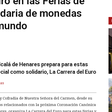
ro en las Ferias de
olidaria de monedas
 mundo
calá de Henares prepara para estas
ial como solidario, La Carrera del Euro
ias
 Cofradía de Nuestra Señora del Carmen, desde su
os relacionados con la próxima Coronación Canónica
res, organiza La Carrera del Euro para estas Ferias y