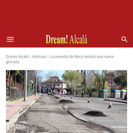
Dream Alcalá
Noticias
La avenida de Meco tendrá una nueva
glorieta