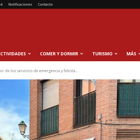
ad
Notificaciones
Contacto
CTIVIDADES
COMER Y DORMIR
TURISMO
MÁS
or de los servicios de emergencia y felicita...