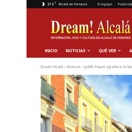
C
27.5
El equipo
Publicid
Alcalá de Henares
Dream
Alcalá
INICIO
NOTICIAS
QUÉ VER
A
Dream Alcalá
Noticias
Judith Piquet agradece la lab