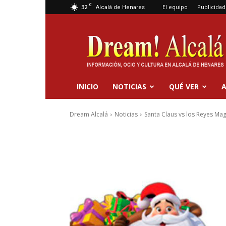
C
32
El equipo
Publicidad
Alcalá de Henares
Dream
Alcalá
INICIO
NOTICIAS
QUÉ VER
A
Dream Alcalá
Noticias
Santa Claus vs los Reyes Ma