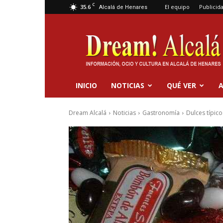
C
35.6
El equipo
Publicid
Alcalá de Henares
Dream
Alcalá
INICIO
NOTICIAS
QUÉ VER
A
Dream Alcalá
Noticias
Gastronomía
Dulces típic