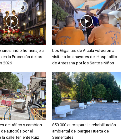
enares rindió homenaje a
Los Gigantes de Alcalá volvieron a
 en la Procesión de los
visitar a los mayores del Hospitalillo
s 2026
de Antezana por los Santos Niños
es de tráfico y cambios
850.000 euros para la rehabilitación
s de autobús por el
ambiental del parque Huerta de
 la calle Teniente Ruiz
Sementales