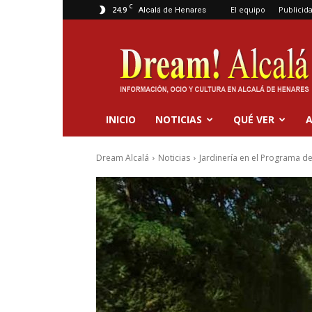
C
24.9
El equipo
Publicid
Alcalá de Henares
Dream
Alcalá
INICIO
NOTICIAS
QUÉ VER
A
Dream Alcalá
Noticias
Jardinería en el Programa d