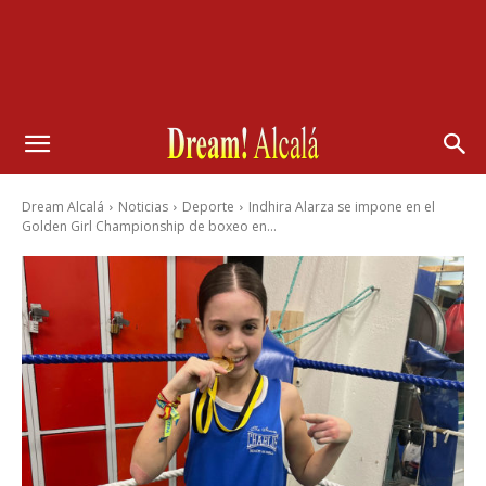
Dream Alcalá
Noticias
Deporte
Indhira Alarza se impone en el
Golden Girl Championship de boxeo en...