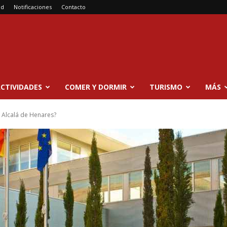
ad
Notificaciones
Contacto
CTIVIDADES
COMER Y DORMIR
TURISMO
MÁS
 Alcalá de Henares?