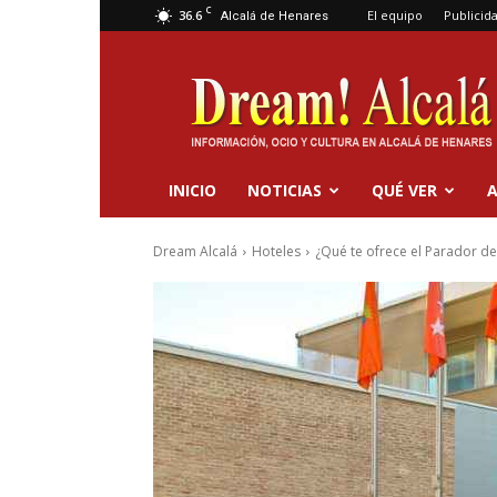
C
36.6
El equipo
Publicid
Alcalá de Henares
Dream
Alcalá
INICIO
NOTICIAS
QUÉ VER
A
Dream Alcalá
Hoteles
¿Qué te ofrece el Parador de