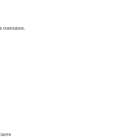
as comunes.
cares