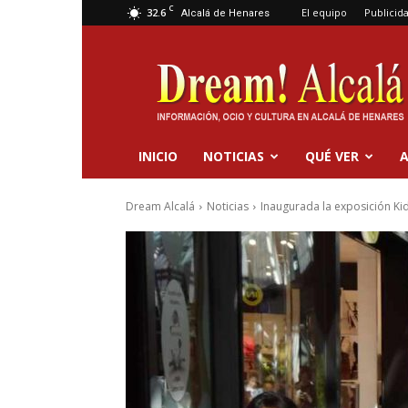
C
32.6
El equipo
Publicid
Alcalá de Henares
Dream
Alcalá
INICIO
NOTICIAS
QUÉ VER
A
Dream Alcalá
Noticias
Inaugurada la exposición Ki