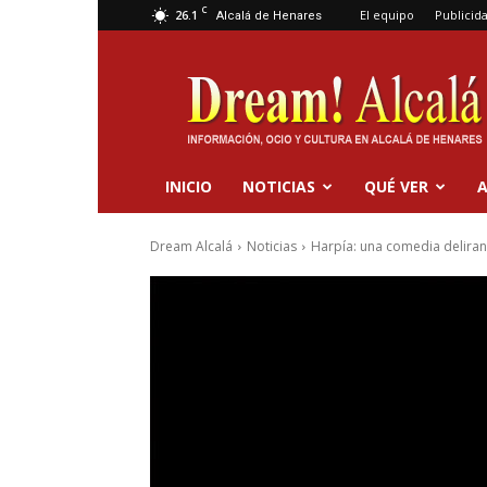
C
26.1
El equipo
Publicid
Alcalá de Henares
Dream
Alcalá
INICIO
NOTICIAS
QUÉ VER
A
Dream Alcalá
Noticias
Harpía: una comedia delirante