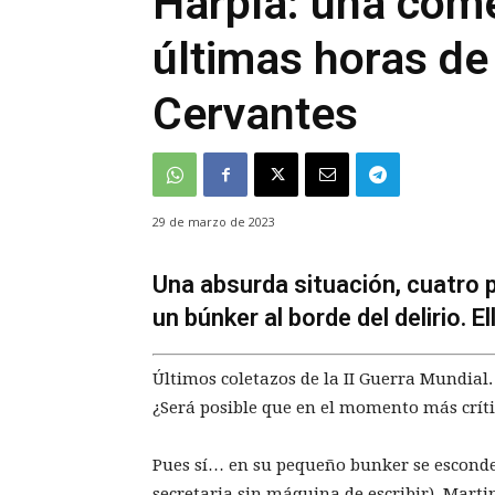
Harpía: una come
últimas horas de 
Cervantes
29 de marzo de 2023
Una absurda situación, cuatro 
un búnker al borde del delirio. El
Últimos coletazos de la II Guerra Mundial
¿Será posible que en el momento más críti
Pues sí… en su pequeño bunker se esconde 
secretaria sin máquina de escribir), Mart