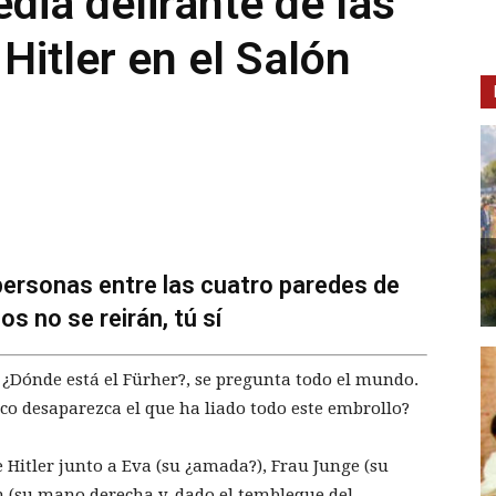
dia delirante de las
Hitler en el Salón
personas entre las cuatro paredes de
los no se reirán, tú sí
. ¿Dónde está el Fürher?, se pregunta todo el mundo.
co desaparezca el que ha liado todo este embrollo?
Hitler junto a Eva (su ¿amada?), Frau Junge (su
in (su mano derecha y, dado el tembleque del