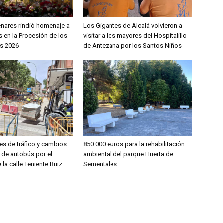
enares rindió homenaje a
Los Gigantes de Alcalá volvieron a
 en la Procesión de los
visitar a los mayores del Hospitalillo
s 2026
de Antezana por los Santos Niños
es de tráfico y cambios
850.000 euros para la rehabilitación
s de autobús por el
ambiental del parque Huerta de
 la calle Teniente Ruiz
Sementales