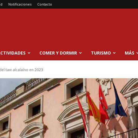
ad
Notificaciones
Contacto
CTIVIDADES
COMER Y DORMIR
TURISMO
MÁS
del taxi alcalaíno en 2023