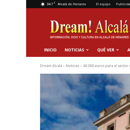
C
34.7
El equipo
Publicid
Alcalá de Henares
Dream
Alcalá
INICIO
NOTICIAS
QUÉ VER
A
Dream Alcalá
Noticias
40.000 euros para el sector 