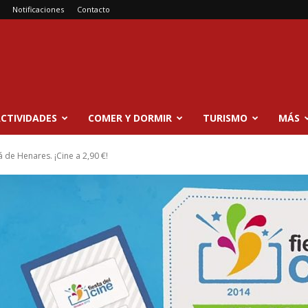
Notificaciones
Contacto
CTIVIDADES
COMER Y DORMIR
TURISMO
MÁS
á de Henares. ¡Cine a 2,90 €!