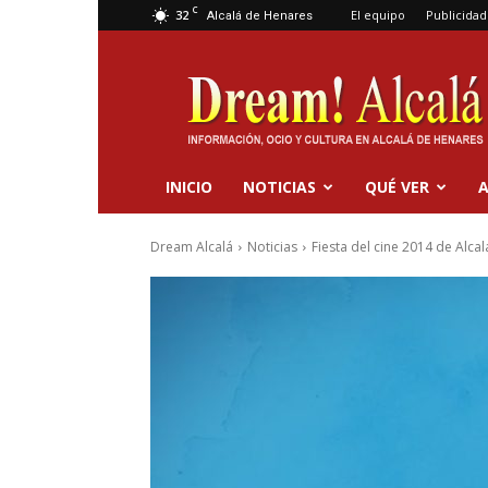
C
32
El equipo
Publicidad
Alcalá de Henares
Dream
Alcalá
INICIO
NOTICIAS
QUÉ VER
A
Dream Alcalá
Noticias
Fiesta del cine 2014 de Alcal