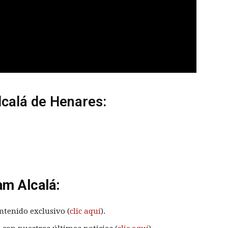
lcalá de Henares:
am Alcalá:
ntenido exclusivo (
clic aquí
).