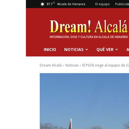
C
37.7
El equipo
Publicid
Alcalá de Henares
Dream
Alcalá
INICIO
NOTICIAS
QUÉ VER
A
Dream Alcalá
Noticias
El PSOE exige al equipo de G