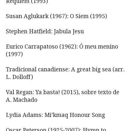
Requiem (1993)
Susan Aglukark (1967): O Siem (1995)
Stephen Hatfield: Jabula Jesu
Eurico Carrapatoso (1962): Ó meu menino
(1997)
Tradicional canadiense: A great big sea (arr.
L. Dolloff)
Val Regan: Ya basta! (2015), sobre texto de
A. Machado
Lydia Adams: Mi’kmaq Honour Song
Oscar Peterson (1925-2007): Hymn to