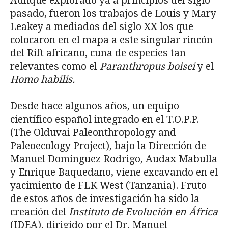
Aunque explorado ya a principios del siglo
pasado, fueron los trabajos de Louis y Mary
Leakey a mediados del siglo XX los que
colocaron en el mapa a este singular rincón
del Rift africano, cuna de especies tan
relevantes como el
Paranthropus boisei
y el
Homo habilis.
Desde hace algunos años, un equipo
científico español integrado en el T.O.P.P.
(The Olduvai Paleonthropology and
Paleoecology Project), bajo la Dirección de
Manuel Domínguez Rodrigo, Audax Mabulla
y Enrique Baquedano, viene excavando en el
yacimiento de FLK West (Tanzania). Fruto
de estos años de investigación ha sido la
creación del
Instituto de Evoluci
ó
n en
Á
frica
(IDEA), dirigido por el Dr. Manuel