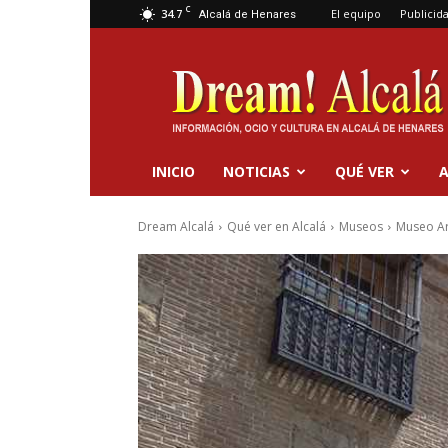
C
34.7
El equipo
Publicid
Alcalá de Henares
Dream
Alcalá
INICIO
NOTICIAS
QUÉ VER
A
Dream Alcalá
Qué ver en Alcalá
Museos
Museo Ar