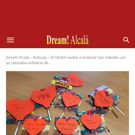
Dream Alcalá
Noticias
El CEUAH vuelve a endulzar San Valentín con
su campaña solidaria de...