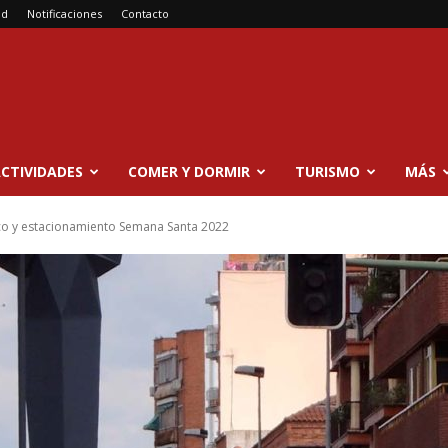
ad
Notificaciones
Contacto
CTIVIDADES
COMER Y DORMIR
TURISMO
MÁS
fico y estacionamiento Semana Santa 2022