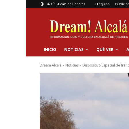
C
26.1
El equipo
Publicid
Alcalá de Henares
Dream
Alcalá
INICIO
NOTICIAS
QUÉ VER
A
Dream Alcalá
Noticias
Dispositivo Especial de trá