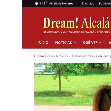
C
34.7
El equipo
Publicid
Alcalá de Henares
Dream
Alcalá
INICIO
NOTICIAS
QUÉ VER
A
Dream Alcalá
Noticias
Buenas noticias
Convenio p