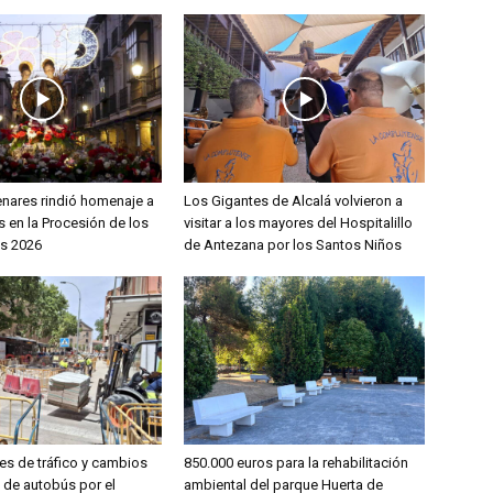
enares rindió homenaje a
Los Gigantes de Alcalá volvieron a
 en la Procesión de los
visitar a los mayores del Hospitalillo
s 2026
de Antezana por los Santos Niños
es de tráfico y cambios
850.000 euros para la rehabilitación
s de autobús por el
ambiental del parque Huerta de