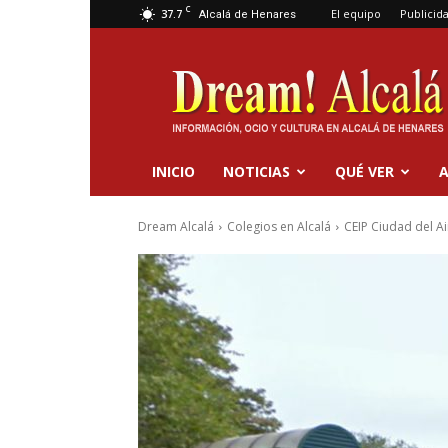
C
37.7
El equipo
Publicid
Alcalá de Henares
Dream
Alcalá
INICIO
NOTICIAS
QUÉ VER
A
Dream Alcalá
Colegios en Alcalá
CEIP Ciudad del Ai