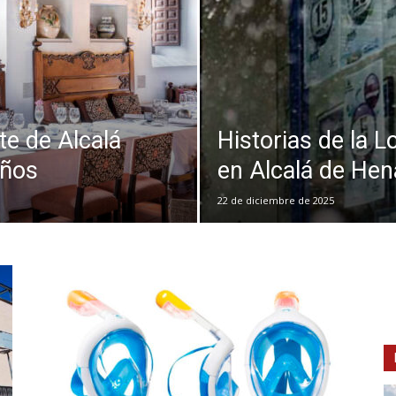
te de Alcalá
Historias de la L
años
en Alcalá de Hen
22 de diciembre de 2025