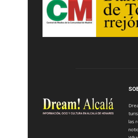
SO
Drea
turi
las 
noti
Wha