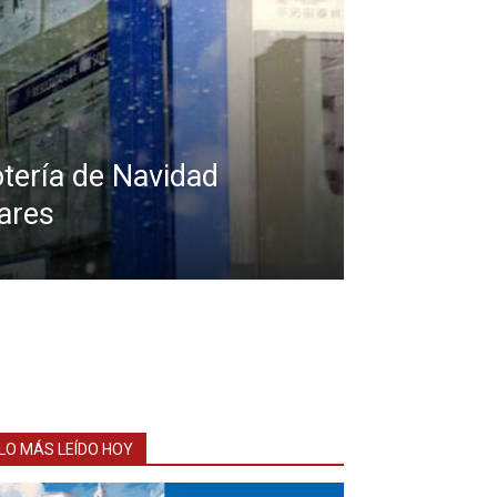
otería de Navidad
ares
LO MÁS LEÍDO HOY