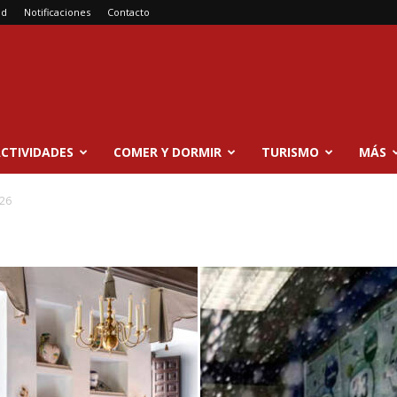
ad
Notificaciones
Contacto
CTIVIDADES
COMER Y DORMIR
TURISMO
MÁS
 26