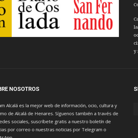
C
C
l
o
c
y
BRE NOSOTROS
S
m Alcalá es la mejor web de información, ocio, cultura y
smo de Alcalá de Henares. Síguenos también a través de
redes sociales, suscríbete gratis a nuestro boletín de
cias por correo o nuestras noticias por Telegram o
tsApp.