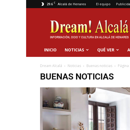
C
29.6
El equipo
Publicid
Alcalá de Henares
Dream
Alcalá
INICIO
NOTICIAS
QUÉ VER
A
Dream Alcalá
Noticias
Buenas noticias
Página
BUENAS NOTICIAS