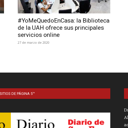
#YoMeQuedoEnCasa: la Biblioteca
de la UAH ofrece sus principales
l
servicios online
27 de marzo de 2020
SITIOS DE PÁGINA 5™
D
A
a