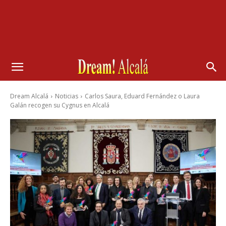
Dream Alcalá
Noticias
Carlos Saura, Eduard Fernández o Laura
Galán recogen su Cygnus en Alcalá