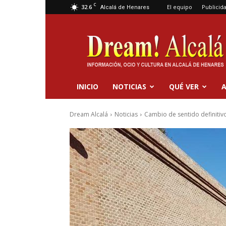
C
32.6
El equipo
Publicid
Alcalá de Henares
Dream
Alcalá
INICIO
NOTICIAS
QUÉ VER
A
Dream Alcalá
Noticias
Cambio de sentido definitivo 