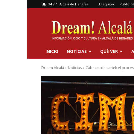
C
34.7
El equipo
Publicid
Alcalá de Henares
Dream
Alcalá
INICIO
NOTICIAS
QUÉ VER
A
Dream Alcalá
Noticias
Cabezas de cartel: el proceso