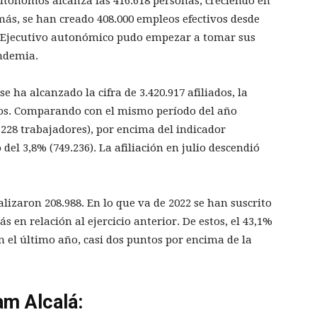
utónomos alcanza las 416.618 personas, creciendo en
más, se han creado 408.000 empleos efectivos desde
l Ejecutivo autonómico pudo empezar a tomar sus
andemia.
e ha alcanzado la cifra de 3.420.917 afiliados, la
tros. Comparando con el mismo período del año
.228 trabajadores), por encima del indicador
el 3,8% (749.236). La afiliación en julio descendió
alizaron 208.988. En lo que va de 2022 se han suscrito
s en relación al ejercicio anterior. De estos, el 43,1%
n el último año, casi dos puntos por encima de la
am Alcalá: