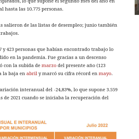
empleados, lo que supone el segundo mes del año en
l hasta las 10.775 personas.
s salieron de las listas de desempleo; junio también
trabajos.
47 y 423 personas que habían encontrado trabajo lo
dido en la pandemia. Fue gracias a un descenso
nó con la subida de
marzo
del presente año (123
a la baja en
abril
y marcó su cifra récord en
mayo
.
variación interanual del -24,83%, lo que supone 3.559
 de 2021 cuando se iniciaba la recuperación del