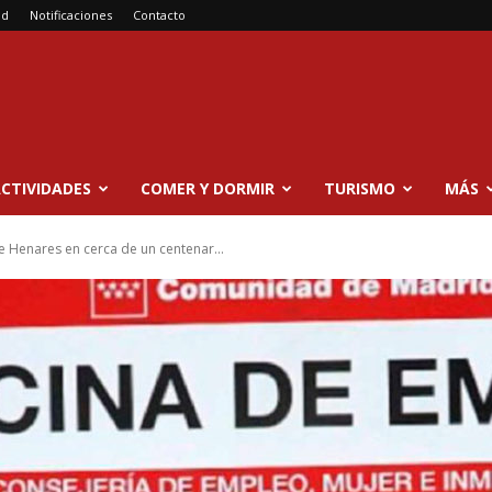
ad
Notificaciones
Contacto
CTIVIDADES
COMER Y DORMIR
TURISMO
MÁS
e Henares en cerca de un centenar...