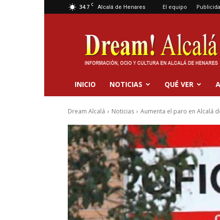
C
34.7
El equipo
Publicid
Alcalá de Henares
Dream
Alcalá
INICIO
NOTICIAS
QUÉ VER
A
Dream Alcalá
Noticias
Aumenta el paro en Alcalá d