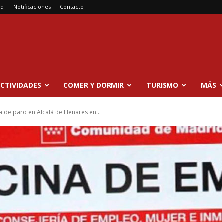
ad
Notificaciones
Contacto
CTIVIDADES
COMER Y DORMIR
TURISMO
MÁS
a de paro en Alcalá de Henares en...