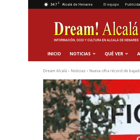
C
34.7
El equipo
Publicid
Alcalá de Henares
Dream
Alcalá
INICIO
NOTICIAS
QUÉ VER
A
Dream Alcalá
Noticias
Nueva cifra récord de bajad