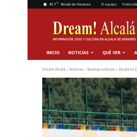
C
31.7
El equipo
Publicid
Alcalá de Henares
Dream
Alcalá
INICIO
NOTICIAS
QUÉ VER
A
Dream Alcalá
Noticias
Buenas noticias
Alcalá es 