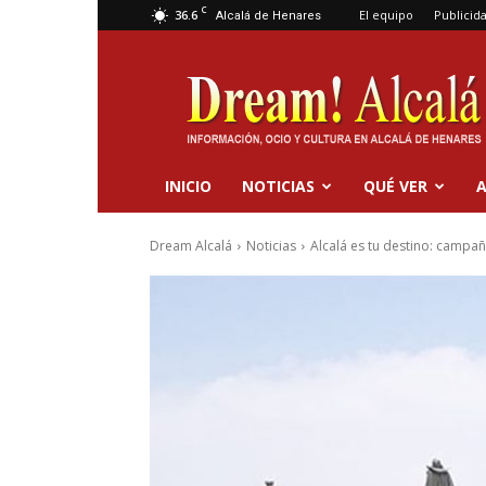
C
36.6
El equipo
Publicid
Alcalá de Henares
Dream
Alcalá
INICIO
NOTICIAS
QUÉ VER
A
Dream Alcalá
Noticias
Alcalá es tu destino: campaña