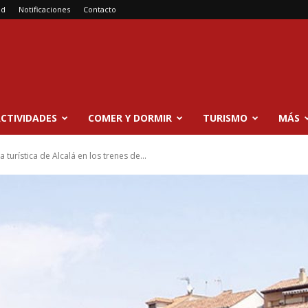
ad
Notificaciones
Contacto
CTIVIDADES
COMER Y DORMIR
TURISMO
MÁS
 turística de Alcalá en los trenes de...